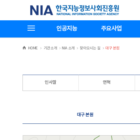
본
전
한국지능정보사회진흥원
문
체
바
메
로
뉴
가
바
전체메뉴보기
기
로
인공지능
주요사업
가
기
>
>
>
>
HOME
기관소개
NIA 소개
찾아오시는 길
대구 본원
인사말
연혁
찾아오시는 길
대구 본원
대구 본원