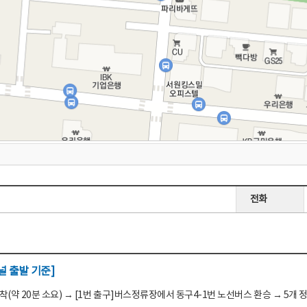
전화
 출발 기준]
(약 20분 소요) → [1번 출구]버스정류장에서 동구4-1번 노선버스 환승 → 5개