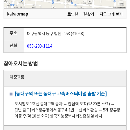
로드뷰
길찾기
지도 크게 보기
주소
대구광역시 동구 첨단로 53 (41068)
전화
053-230-1114
찾아오시는 방법
대중교통
[동대구역 또는 동대구 고속버스터미널 출발 기준]
도시철도 1호선 동대구역 승차 → 안심역 도착(약 20분 소요) →
[1번 출구]버스정류장에서 동구4-1번 노선버스 환승 → 5개 정류장
이동 후(약 10분 소요) 한국지능정보사회진흥원 앞 하차