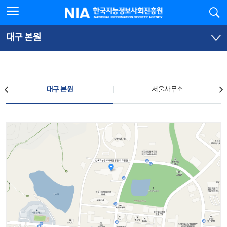
본
전
전체메뉴 열기
검
한국지능정보사회진흥원
문
체
바
메
로
뉴
가
바
대구 본원
기
로
가
기
찾아오시는 길
대구 본원
서울사무소
대구 본원