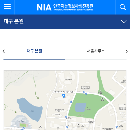
본
전
전체메뉴 열기
검
한국지능정보사회진흥원
문
체
바
메
로
뉴
가
바
대구 본원
기
로
가
기
찾아오시는 길
대구 본원
서울사무소
대구 본원