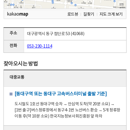
로드뷰
길찾기
지도 크게 보기
주소
대구광역시 동구 첨단로 53 (41068)
전화
053-230-1114
찾아오시는 방법
대중교통
[동대구역 또는 동대구 고속버스터미널 출발 기준]
도시철도 1호선 동대구역 승차 → 안심역 도착(약 20분 소요) →
[1번 출구]버스정류장에서 동구4-1번 노선버스 환승 → 5개 정류장
이동 후(약 10분 소요) 한국지능정보사회진흥원 앞 하차