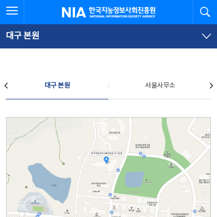
본
전
전체메뉴 열기
검
한국지능정보사회진흥원
문
체
바
메
로
뉴
가
바
대구 본원
기
로
가
기
찾아오시는 길
대구 본원
서울사무소
대구 본원