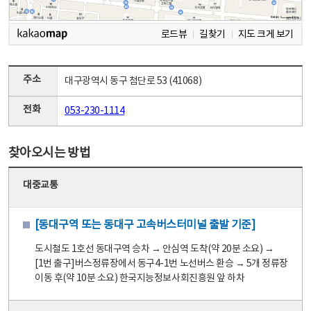
로드뷰
길찾기
지도 크게 보기
주소
대구광역시 동구 첨단로 53 (41068)
전화
053-230-1114
찾아오시는 방법
대중교통
[동대구역 또는 동대구 고속버스터미널 출발 기준]
도시철도 1호선 동대구역 승차 → 안심역 도착(약 20분 소요) →
[1번 출구]버스정류장에서 동구4-1번 노선버스 환승 → 5개 정류장
이동 후(약 10분 소요) 한국지능정보사회진흥원 앞 하차