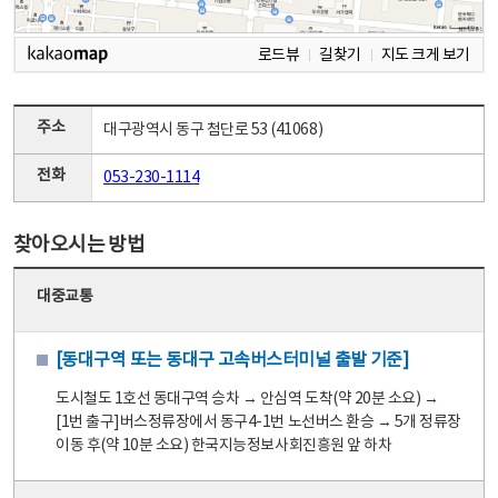
로드뷰
길찾기
지도 크게 보기
주소
대구광역시 동구 첨단로 53 (41068)
전화
053-230-1114
찾아오시는 방법
대중교통
[동대구역 또는 동대구 고속버스터미널 출발 기준]
도시철도 1호선 동대구역 승차 → 안심역 도착(약 20분 소요) →
[1번 출구]버스정류장에서 동구4-1번 노선버스 환승 → 5개 정류장
이동 후(약 10분 소요) 한국지능정보사회진흥원 앞 하차