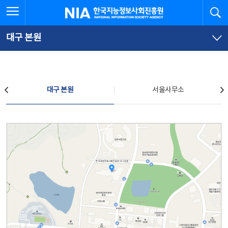
본
전
전체메뉴 열기
검
한국지능정보사회진흥원
문
체
바
메
로
뉴
가
바
대구 본원
기
로
가
기
찾아오시는 길
대구 본원
서울사무소
대구 본원