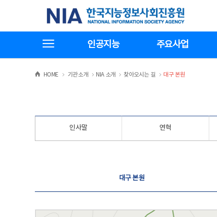
본
전
한국지능정보사회진흥원
문
체
바
메
로
뉴
가
바
전체메뉴보기
기
로
인공지능
주요사업
가
기
>
>
>
>
HOME
기관소개
NIA 소개
찾아오시는 길
대구 본원
인사말
연혁
찾아오시는 길
대구 본원
대구 본원