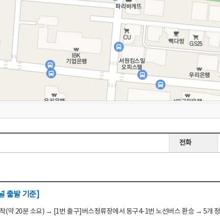
전화
 출발 기준]
(약 20분 소요) → [1번 출구]버스정류장에서 동구4-1번 노선버스 환승 → 5개