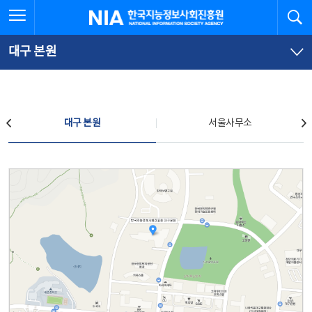
본
전
전체메뉴 열기
검
한국지능정보사회진흥원
문
체
바
메
로
뉴
가
바
대구 본원
기
로
가
기
찾아오시는 길
대구 본원
서울사무소
대구 본원