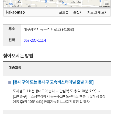
로드뷰
길찾기
지도 크게 보기
주소
대구광역시 동구 첨단로 53 (41068)
전화
053-230-1114
찾아오시는 방법
대중교통
[동대구역 또는 동대구 고속버스터미널 출발 기준]
도시철도 1호선 동대구역 승차 → 안심역 도착(약 20분 소요) →
[1번 출구]버스정류장에서 동구4-1번 노선버스 환승 → 5개 정류장
이동 후(약 10분 소요) 한국지능정보사회진흥원 앞 하차