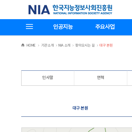
본
전
한국지능정보사회진흥원
문
체
바
메
로
뉴
가
바
전체메뉴보기
기
로
인공지능
주요사업
가
기
>
>
>
>
HOME
기관소개
NIA 소개
찾아오시는 길
대구 본원
인사말
연혁
찾아오시는 길
대구 본원
대구 본원