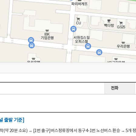
전화
 출발 기준]
(약 20분 소요) → [1번 출구]버스정류장에서 동구4-1번 노선버스 환승 → 5개