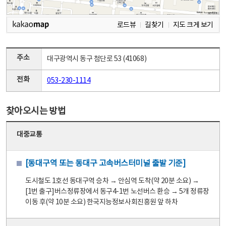
로드뷰
길찾기
지도 크게 보기
주소
대구광역시 동구 첨단로 53 (41068)
전화
053-230-1114
찾아오시는 방법
대중교통
[동대구역 또는 동대구 고속버스터미널 출발 기준]
도시철도 1호선 동대구역 승차 → 안심역 도착(약 20분 소요) →
[1번 출구]버스정류장에서 동구4-1번 노선버스 환승 → 5개 정류장
이동 후(약 10분 소요) 한국지능정보사회진흥원 앞 하차