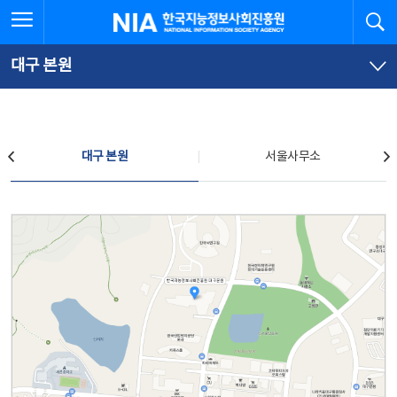
본
전
전체메뉴 열기
검
한국지능정보사회진흥원
문
체
바
메
로
뉴
가
바
대구 본원
기
로
가
기
찾아오시는 길
대구 본원
서울사무소
대구 본원