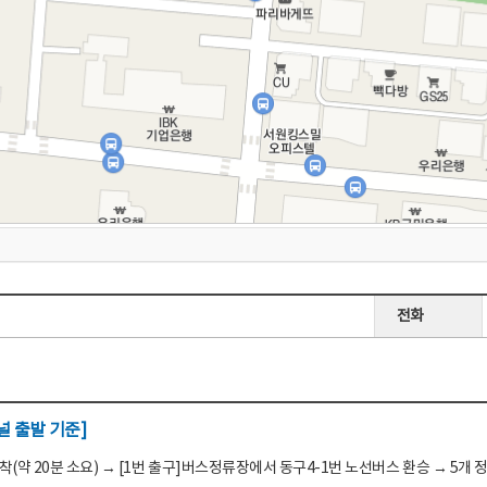
전화
 출발 기준]
(약 20분 소요) → [1번 출구]버스정류장에서 동구4-1번 노선버스 환승 → 5개