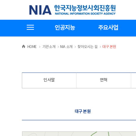
본
전
한국지능정보사회진흥원
문
체
바
메
로
뉴
가
바
전체메뉴보기
기
로
인공지능
주요사업
가
기
>
>
>
>
HOME
기관소개
NIA 소개
찾아오시는 길
대구 본원
인사말
연혁
찾아오시는 길
대구 본원
대구 본원