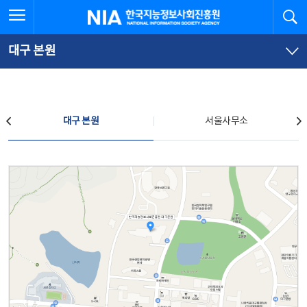
본
전
전체메뉴 열기
검
한국지능정보사회진흥원
문
체
바
메
로
뉴
가
바
대구 본원
기
로
가
기
찾아오시는 길
대구 본원
서울사무소
대구 본원