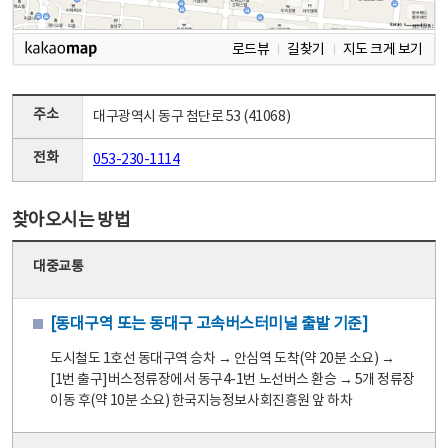
로드뷰
길찾기
지도 크게 보기
주소
대구광역시 동구 첨단로 53 (41068)
전화
053-230-1114
찾아오시는 방법
대중교통
[동대구역 또는 동대구 고속버스터미널 출발 기준]
도시철도 1호선 동대구역 승차 → 안심역 도착(약 20분 소요) →
[1번 출구]버스정류장에서 동구4-1번 노선버스 환승 → 5개 정류장
이동 후(약 10분 소요) 한국지능정보사회진흥원 앞 하차