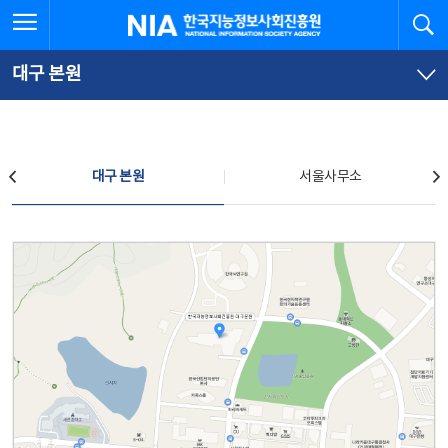
본
전
전체메뉴 열기
검
한국지능정보사회진흥원
문
체
바
메
로
뉴
가
바
대구 본원
기
로
가
기
찾아오시는 길
대구 본원
서울사무소
대구 본원