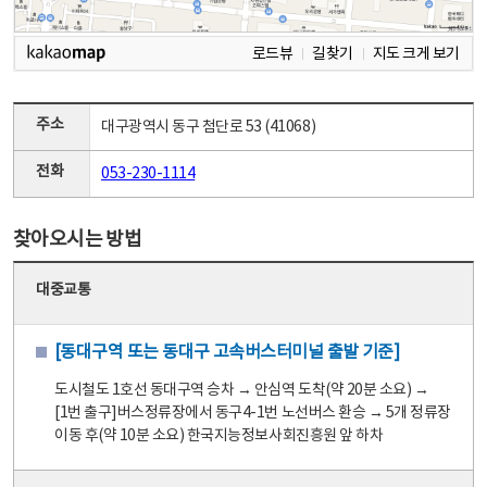
로드뷰
길찾기
지도 크게 보기
주소
대구광역시 동구 첨단로 53 (41068)
전화
053-230-1114
찾아오시는 방법
대중교통
[동대구역 또는 동대구 고속버스터미널 출발 기준]
도시철도 1호선 동대구역 승차 → 안심역 도착(약 20분 소요) →
[1번 출구]버스정류장에서 동구4-1번 노선버스 환승 → 5개 정류장
이동 후(약 10분 소요) 한국지능정보사회진흥원 앞 하차