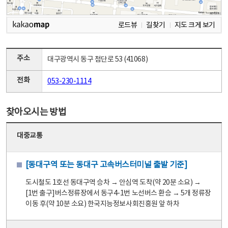
로드뷰
길찾기
지도 크게 보기
주소
대구광역시 동구 첨단로 53 (41068)
전화
053-230-1114
찾아오시는 방법
대중교통
[동대구역 또는 동대구 고속버스터미널 출발 기준]
도시철도 1호선 동대구역 승차 → 안심역 도착(약 20분 소요) →
[1번 출구]버스정류장에서 동구4-1번 노선버스 환승 → 5개 정류장
이동 후(약 10분 소요) 한국지능정보사회진흥원 앞 하차