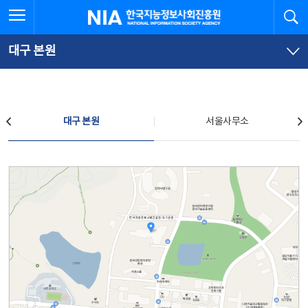
본
전
전체메뉴 열기
검
한국지능정보사회진흥원
문
체
바
메
로
뉴
가
바
대구 본원
기
로
가
기
찾아오시는 길
대구 본원
서울사무소
대구 본원