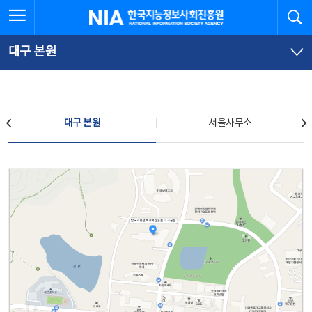
본
전
전체메뉴 열기
검
한국지능정보사회진흥원
문
체
바
메
로
뉴
가
바
대구 본원
기
로
가
기
찾아오시는 길
대구 본원
서울사무소
대구 본원