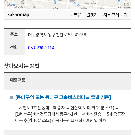
로드뷰
길찾기
지도 크게 보기
주소
대구광역시 동구 첨단로 53 (41068)
전화
053-230-1114
찾아오시는 방법
대중교통
[동대구역 또는 동대구 고속버스터미널 출발 기준]
도시철도 1호선 동대구역 승차 → 안심역 도착(약 20분 소요) →
[1번 출구]버스정류장에서 동구4-1번 노선버스 환승 → 5개 정류장
이동 후(약 10분 소요) 한국지능정보사회진흥원 앞 하차