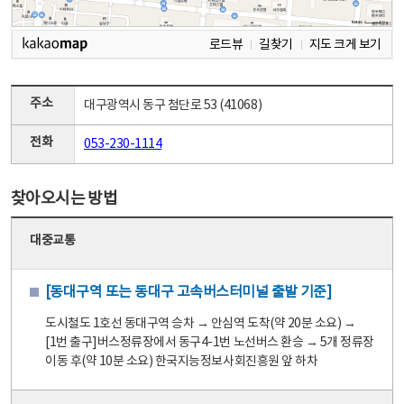
로드뷰
길찾기
지도 크게 보기
주소
대구광역시 동구 첨단로 53 (41068)
전화
053-230-1114
찾아오시는 방법
대중교통
[동대구역 또는 동대구 고속버스터미널 출발 기준]
도시철도 1호선 동대구역 승차 → 안심역 도착(약 20분 소요) →
[1번 출구]버스정류장에서 동구4-1번 노선버스 환승 → 5개 정류장
이동 후(약 10분 소요) 한국지능정보사회진흥원 앞 하차