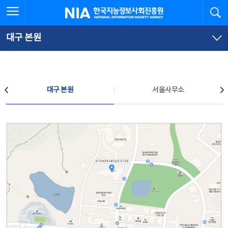
본
전
전체메뉴 열기
검
한국지능정보사회진흥원
문
체
바
메
로
뉴
가
바
대구 본원
기
로
가
기
찾아오시는 길
대구 본원
서울사무소
대구 본원