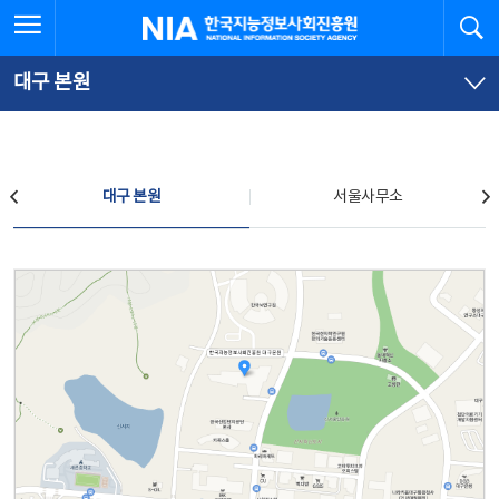
본
전
전체메뉴 열기
검
한국지능정보사회진흥원
문
체
바
메
로
뉴
가
바
대구 본원
기
로
가
기
찾아오시는 길
대구 본원
서울사무소
대구 본원