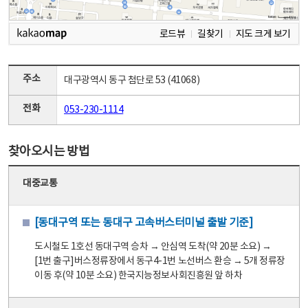
로드뷰
길찾기
지도 크게 보기
주소
대구광역시 동구 첨단로 53 (41068)
전화
053-230-1114
찾아오시는 방법
대중교통
[동대구역 또는 동대구 고속버스터미널 출발 기준]
도시철도 1호선 동대구역 승차 → 안심역 도착(약 20분 소요) →
[1번 출구]버스정류장에서 동구4-1번 노선버스 환승 → 5개 정류장
이동 후(약 10분 소요) 한국지능정보사회진흥원 앞 하차