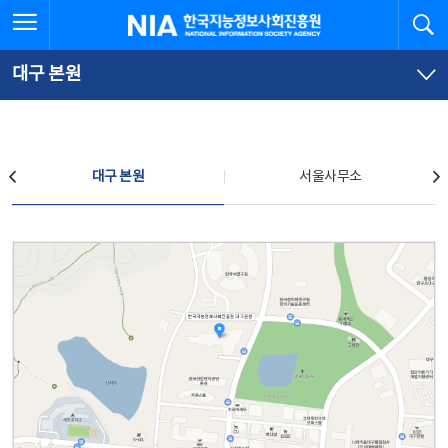
본
전
전체메뉴 열기
검
한국지능정보사회진흥원
문
체
바
메
로
뉴
가
바
대구 본원
기
로
가
기
찾아오시는 길
대구 본원
서울사무소
대구 본원