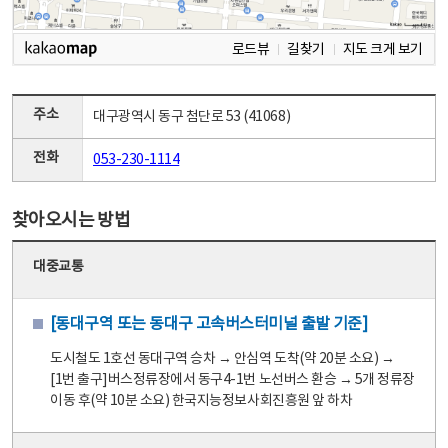
로드뷰
길찾기
지도 크게 보기
주소
대구광역시 동구 첨단로 53 (41068)
전화
053-230-1114
찾아오시는 방법
대중교통
[동대구역 또는 동대구 고속버스터미널 출발 기준]
도시철도 1호선 동대구역 승차 → 안심역 도착(약 20분 소요) →
[1번 출구]버스정류장에서 동구4-1번 노선버스 환승 → 5개 정류장
이동 후(약 10분 소요) 한국지능정보사회진흥원 앞 하차