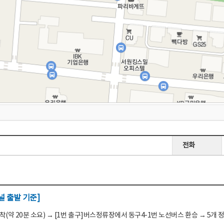
전화
 출발 기준]
(약 20분 소요) → [1번 출구]버스정류장에서 동구4-1번 노선버스 환승 → 5개