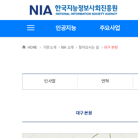
본
전
한국지능정보사회진흥원
문
체
바
메
로
뉴
가
바
전체메뉴보기
기
로
인공지능
주요사업
가
기
>
>
>
>
HOME
기관소개
NIA 소개
찾아오시는 길
대구 본원
인사말
연혁
찾아오시는 길
대구 본원
대구 본원