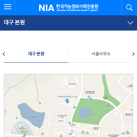
본
전
전체메뉴 열기
검
한국지능정보사회진흥원
문
체
바
메
로
뉴
가
바
대구 본원
기
로
가
기
찾아오시는 길
대구 본원
서울사무소
대구 본원