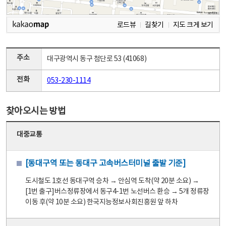
로드뷰
길찾기
지도 크게 보기
주소
대구광역시 동구 첨단로 53 (41068)
전화
053-230-1114
찾아오시는 방법
대중교통
[동대구역 또는 동대구 고속버스터미널 출발 기준]
도시철도 1호선 동대구역 승차 → 안심역 도착(약 20분 소요) →
[1번 출구]버스정류장에서 동구4-1번 노선버스 환승 → 5개 정류장
이동 후(약 10분 소요) 한국지능정보사회진흥원 앞 하차