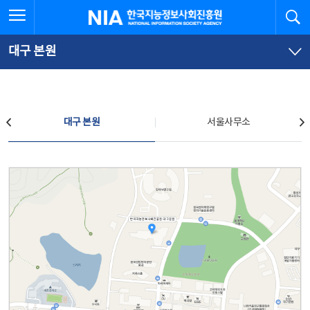
본
전
전체메뉴 열기
검
한국지능정보사회진흥원
문
체
바
메
로
뉴
가
바
대구 본원
기
로
가
기
찾아오시는 길
대구 본원
서울사무소
대구 본원