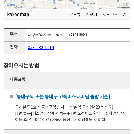
로드뷰
길찾기
지도 크게 보기
주소
대구광역시 동구 첨단로 53 (41068)
전화
053-230-1114
찾아오시는 방법
대중교통
[동대구역 또는 동대구 고속버스터미널 출발 기준]
도시철도 1호선 동대구역 승차 → 안심역 도착(약 20분 소요) →
[1번 출구]버스정류장에서 동구4-1번 노선버스 환승 → 5개 정류장
이동 후(약 10분 소요) 한국지능정보사회진흥원 앞 하차