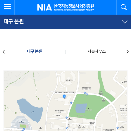
본
전
전체메뉴 열기
검
한국지능정보사회진흥원
문
체
바
메
로
뉴
가
바
대구 본원
기
로
가
기
찾아오시는 길
대구 본원
서울사무소
대구 본원