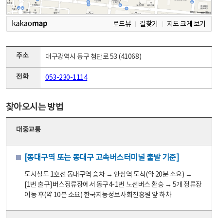
로드뷰
길찾기
지도 크게 보기
주소
대구광역시 동구 첨단로 53 (41068)
전화
053-230-1114
찾아오시는 방법
대중교통
[동대구역 또는 동대구 고속버스터미널 출발 기준]
도시철도 1호선 동대구역 승차 → 안심역 도착(약 20분 소요) →
[1번 출구]버스정류장에서 동구4-1번 노선버스 환승 → 5개 정류장
이동 후(약 10분 소요) 한국지능정보사회진흥원 앞 하차