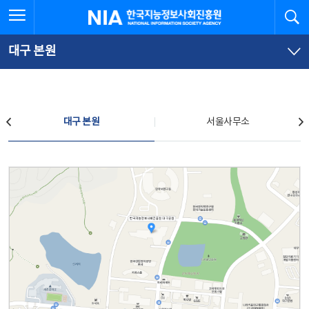
본
전
전체메뉴 열기
검
한국지능정보사회진흥원
문
체
바
메
로
뉴
가
바
대구 본원
기
로
가
기
찾아오시는 길
대구 본원
서울사무소
대구 본원