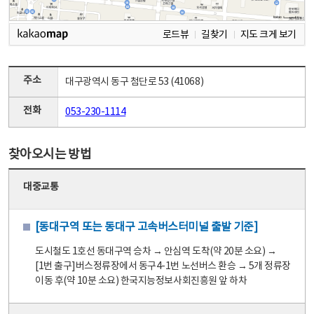
로드뷰
길찾기
지도 크게 보기
주소
대구광역시 동구 첨단로 53 (41068)
전화
053-230-1114
찾아오시는 방법
대중교통
[동대구역 또는 동대구 고속버스터미널 출발 기준]
도시철도 1호선 동대구역 승차 → 안심역 도착(약 20분 소요) →
[1번 출구]버스정류장에서 동구4-1번 노선버스 환승 → 5개 정류장
이동 후(약 10분 소요) 한국지능정보사회진흥원 앞 하차