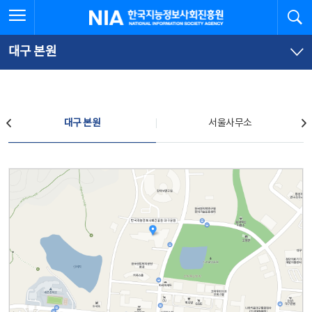
본
전
전체메뉴 열기
검
한국지능정보사회진흥원
문
체
바
메
로
뉴
가
바
대구 본원
기
로
가
기
찾아오시는 길
대구 본원
서울사무소
대구 본원