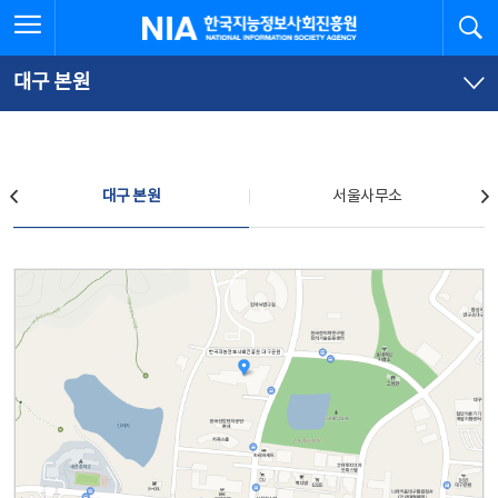
본
전
전체메뉴 열기
검
한국지능정보사회진흥원
문
체
바
메
로
뉴
가
바
대구 본원
기
로
가
기
찾아오시는 길
대구 본원
서울사무소
대구 본원