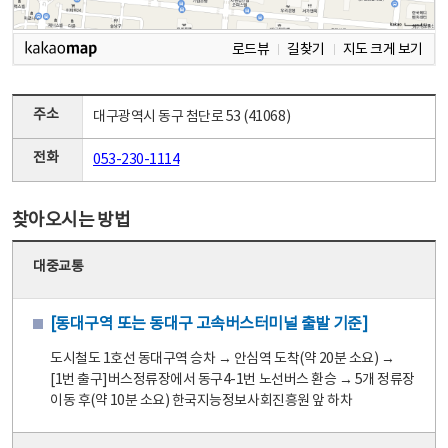
로드뷰
길찾기
지도 크게 보기
주소
대구광역시 동구 첨단로 53 (41068)
전화
053-230-1114
찾아오시는 방법
대중교통
[동대구역 또는 동대구 고속버스터미널 출발 기준]
도시철도 1호선 동대구역 승차 → 안심역 도착(약 20분 소요) →
[1번 출구]버스정류장에서 동구4-1번 노선버스 환승 → 5개 정류장
이동 후(약 10분 소요) 한국지능정보사회진흥원 앞 하차