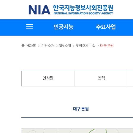
본
전
한국지능정보사회진흥원
문
체
바
메
로
뉴
가
바
전체메뉴보기
기
로
인공지능
주요사업
가
기
>
>
>
>
HOME
기관소개
NIA 소개
찾아오시는 길
대구 본원
인사말
연혁
찾아오시는 길
대구 본원
대구 본원