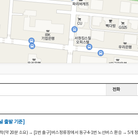
전화
 출발 기준]
(약 20분 소요) → [1번 출구]버스정류장에서 동구4-1번 노선버스 환승 → 5개