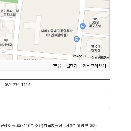
로드뷰
길찾기
지도 크게 보기
053-230-1114
 정류장 이동 후(약 10분 소요) 한국지능정보사회진흥원 앞 하차