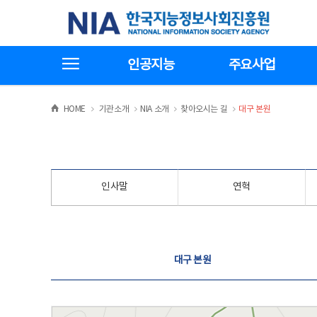
본
전
한국지능정보사회진흥원
문
체
바
메
로
뉴
가
바
전체메뉴보기
기
로
인공지능
주요사업
가
기
>
>
>
>
HOME
기관소개
NIA 소개
찾아오시는 길
대구 본원
인사말
연혁
찾아오시는 길
대구 본원
대구 본원