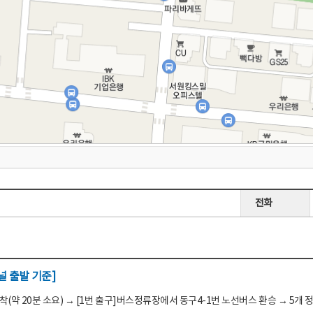
전화
 출발 기준]
(약 20분 소요) → [1번 출구]버스정류장에서 동구4-1번 노선버스 환승 → 5개