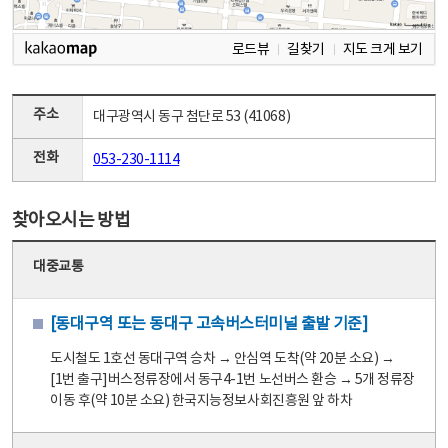
로드뷰
길찾기
지도 크게 보기
주소
대구광역시 동구 첨단로 53 (41068)
전화
053-230-1114
찾아오시는 방법
대중교통
[동대구역 또는 동대구 고속버스터미널 출발 기준]
도시철도 1호선 동대구역 승차 → 안심역 도착(약 20분 소요) →
[1번 출구]버스정류장에서 동구4-1번 노선버스 환승 → 5개 정류장
이동 후(약 10분 소요) 한국지능정보사회진흥원 앞 하차