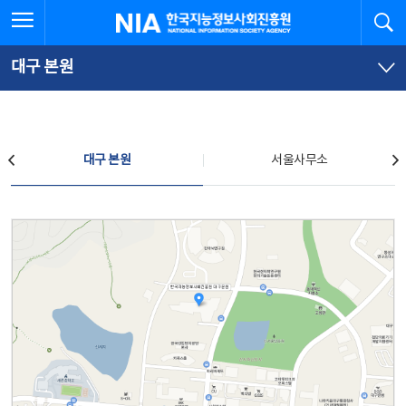
본
전
전체메뉴 열기
검
한국지능정보사회진흥원
문
체
바
메
로
뉴
가
바
대구 본원
기
로
가
기
찾아오시는 길
대구 본원
서울사무소
대구 본원