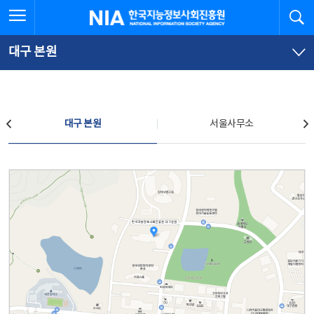
본
전
전체메뉴 열기
검
한국지능정보사회진흥원
문
체
바
메
로
뉴
가
바
대구 본원
기
로
가
기
찾아오시는 길
대구 본원
서울사무소
대구 본원