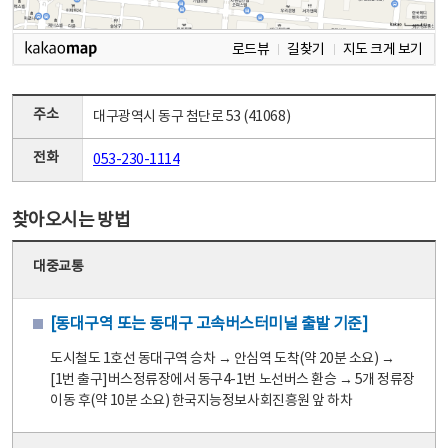
로드뷰
길찾기
지도 크게 보기
주소
대구광역시 동구 첨단로 53 (41068)
전화
053-230-1114
찾아오시는 방법
대중교통
[동대구역 또는 동대구 고속버스터미널 출발 기준]
도시철도 1호선 동대구역 승차 → 안심역 도착(약 20분 소요) →
[1번 출구]버스정류장에서 동구4-1번 노선버스 환승 → 5개 정류장
이동 후(약 10분 소요) 한국지능정보사회진흥원 앞 하차