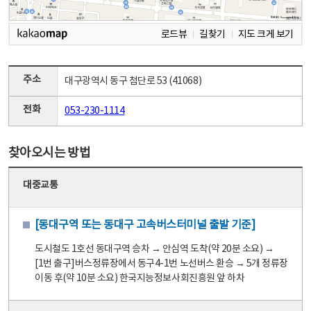
로드뷰
길찾기
지도 크게 보기
주소
대구광역시 동구 첨단로 53 (41068)
전화
053-230-1114
찾아오시는 방법
대중교통
[동대구역 또는 동대구 고속버스터미널 출발 기준]
도시철도 1호선 동대구역 승차 → 안심역 도착(약 20분 소요) →
[1번 출구]버스정류장에서 동구4-1번 노선버스 환승 → 5개 정류장
이동 후(약 10분 소요) 한국지능정보사회진흥원 앞 하차