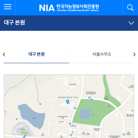
본
전
전체메뉴 열기
검
한국지능정보사회진흥원
문
체
바
메
로
뉴
가
바
대구 본원
기
로
가
기
찾아오시는 길
대구 본원
서울사무소
대구 본원