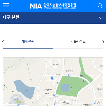
본
전
전체메뉴 열기
검
한국지능정보사회진흥원
문
체
바
메
로
뉴
가
바
대구 본원
기
로
가
기
찾아오시는 길
대구 본원
서울사무소
대구 본원