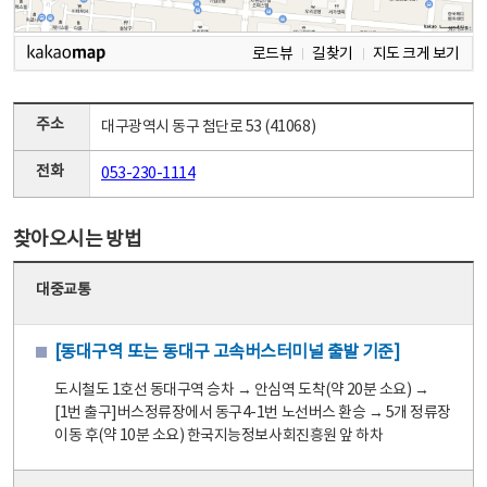
로드뷰
길찾기
지도 크게 보기
주소
대구광역시 동구 첨단로 53 (41068)
전화
053-230-1114
찾아오시는 방법
대중교통
[동대구역 또는 동대구 고속버스터미널 출발 기준]
도시철도 1호선 동대구역 승차 → 안심역 도착(약 20분 소요) →
[1번 출구]버스정류장에서 동구4-1번 노선버스 환승 → 5개 정류장
이동 후(약 10분 소요) 한국지능정보사회진흥원 앞 하차