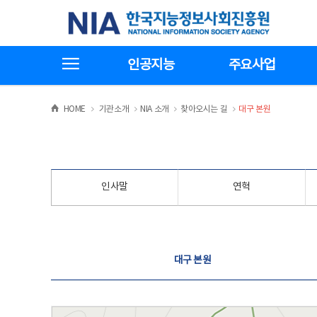
본
전
한국지능정보사회진흥원
문
체
바
메
로
뉴
가
바
전체메뉴보기
기
로
인공지능
주요사업
가
기
>
>
>
>
HOME
기관소개
NIA 소개
찾아오시는 길
대구 본원
인사말
연혁
찾아오시는 길
대구 본원
대구 본원