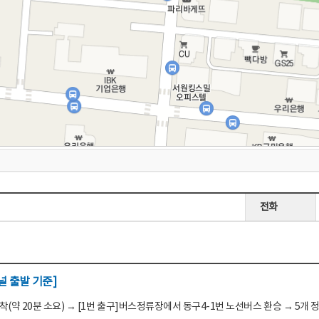
전화
 출발 기준]
(약 20분 소요) → [1번 출구]버스정류장에서 동구4-1번 노선버스 환승 → 5개