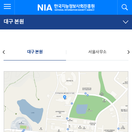
본
전
전체메뉴 열기
검
한국지능정보사회진흥원
문
체
바
메
로
뉴
가
바
대구 본원
기
로
가
기
찾아오시는 길
대구 본원
서울사무소
대구 본원