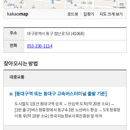
로드뷰
길찾기
지도 크게 보기
주소
대구광역시 동구 첨단로 53 (41068)
전화
053-230-1114
찾아오시는 방법
대중교통
[동대구역 또는 동대구 고속버스터미널 출발 기준]
도시철도 1호선 동대구역 승차 → 안심역 도착(약 20분 소요) →
[1번 출구]버스정류장에서 동구4-1번 노선버스 환승 → 5개 정류장
이동 후(약 10분 소요) 한국지능정보사회진흥원 앞 하차