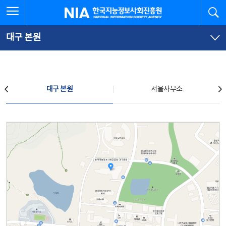
본
전
전체메뉴 열기
검
한국지능정보사회진흥원
문
체
바
메
로
뉴
가
바
대구 본원
기
로
가
기
찾아오시는 길
대구 본원
서울사무소
대구 본원