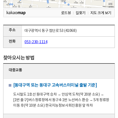
로드뷰
길찾기
지도 크게 보기
주소
대구광역시 동구 첨단로 53 (41068)
전화
053-230-1114
찾아오시는 방법
대중교통
[동대구역 또는 동대구 고속버스터미널 출발 기준]
도시철도 1호선 동대구역 승차 → 안심역 도착(약 20분 소요) →
[1번 출구]버스정류장에서 동구4-1번 노선버스 환승 → 5개 정류장
이동 후(약 10분 소요) 한국지능정보사회진흥원 앞 하차