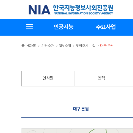
본
전
한국지능정보사회진흥원
문
체
바
메
로
뉴
가
바
전체메뉴보기
기
로
인공지능
주요사업
가
기
>
>
>
>
HOME
기관소개
NIA 소개
찾아오시는 길
대구 본원
인사말
연혁
찾아오시는 길
대구 본원
대구 본원