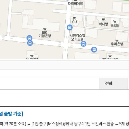
전화
 출발 기준]
(약 20분 소요) → [1번 출구]버스정류장에서 동구4-1번 노선버스 환승 → 5개