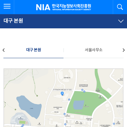
본
전
전체메뉴 열기
검
한국지능정보사회진흥원
문
체
바
메
로
뉴
가
바
대구 본원
기
로
가
기
찾아오시는 길
대구 본원
서울사무소
대구 본원