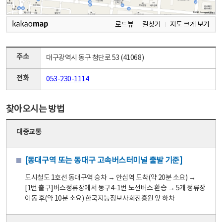
로드뷰
길찾기
지도 크게 보기
주소
대구광역시 동구 첨단로 53 (41068)
전화
053-230-1114
찾아오시는 방법
대중교통
[동대구역 또는 동대구 고속버스터미널 출발 기준]
도시철도 1호선 동대구역 승차 → 안심역 도착(약 20분 소요) →
[1번 출구]버스정류장에서 동구4-1번 노선버스 환승 → 5개 정류장
이동 후(약 10분 소요) 한국지능정보사회진흥원 앞 하차