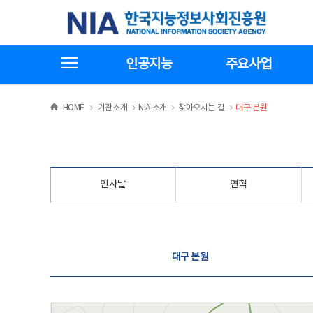
본
전
한국지능정보사회진흥원
문
체
바
메
로
뉴
가
바
전체메뉴보기
기
로
인공지능
주요사업
가
기
>
>
>
>
HOME
기관소개
NIA 소개
찾아오시는 길
대구 본원
인사말
연혁
찾아오시는 길
대구 본원
대구 본원