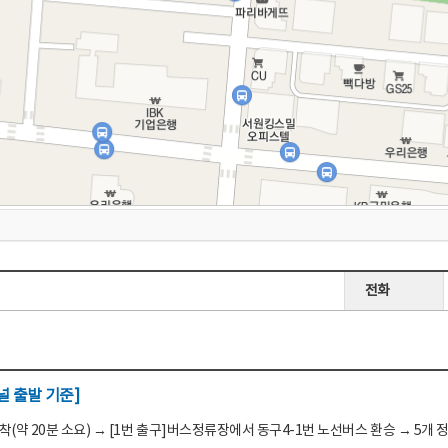
전화
 출발 기준]
(약 20분 소요) → [1번 출구]버스정류장에서 동구4-1번 노선버스 환승 → 5개