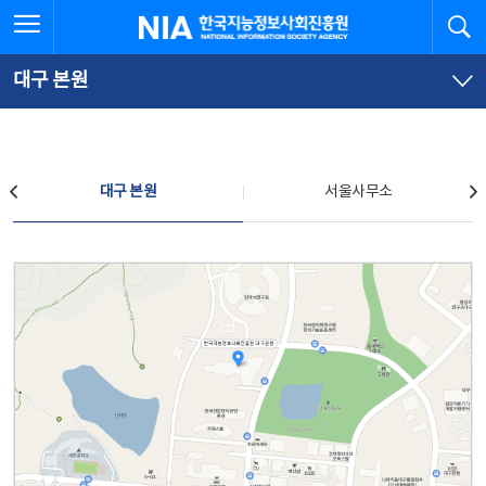
본
전
전체메뉴 열기
검
한국지능정보사회진흥원
문
체
바
메
로
뉴
가
바
대구 본원
기
로
가
기
찾아오시는 길
대구 본원
서울사무소
대구 본원