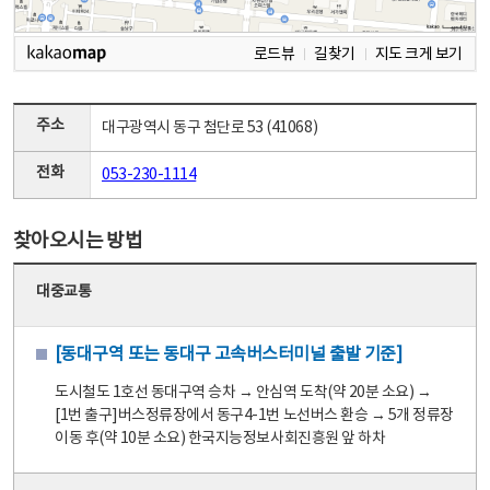
로드뷰
길찾기
지도 크게 보기
주소
대구광역시 동구 첨단로 53 (41068)
전화
053-230-1114
찾아오시는 방법
대중교통
[동대구역 또는 동대구 고속버스터미널 출발 기준]
도시철도 1호선 동대구역 승차 → 안심역 도착(약 20분 소요) →
[1번 출구]버스정류장에서 동구4-1번 노선버스 환승 → 5개 정류장
이동 후(약 10분 소요) 한국지능정보사회진흥원 앞 하차