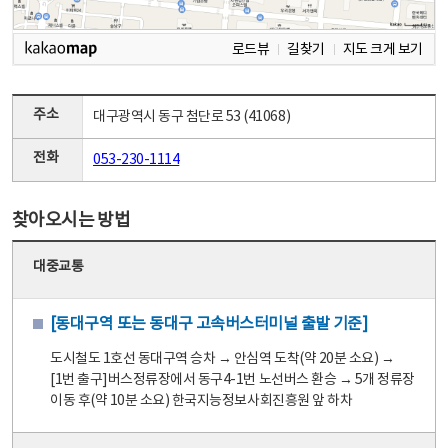
로드뷰
길찾기
지도 크게 보기
주소
대구광역시 동구 첨단로 53 (41068)
전화
053-230-1114
찾아오시는 방법
대중교통
[동대구역 또는 동대구 고속버스터미널 출발 기준]
도시철도 1호선 동대구역 승차 → 안심역 도착(약 20분 소요) →
[1번 출구]버스정류장에서 동구4-1번 노선버스 환승 → 5개 정류장
이동 후(약 10분 소요) 한국지능정보사회진흥원 앞 하차