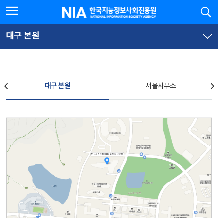
본
전
전체메뉴 열기
검
한국지능정보사회진흥원
문
체
바
메
로
뉴
가
바
대구 본원
기
로
가
기
찾아오시는 길
대구 본원
서울사무소
대구 본원