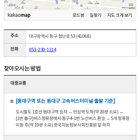
로드뷰
길찾기
지도 크게 보기
주소
대구광역시 동구 첨단로 53 (41068)
전화
053-230-1114
찾아오시는 방법
대중교통
[동대구역 또는 동대구 고속버스터미널 출발 기준]
도시철도 1호선 동대구역 승차 → 안심역 도착(약 20분 소요) →
[1번 출구]버스정류장에서 동구4-1번 노선버스 환승 → 5개 정류장
이동 후(약 10분 소요) 한국지능정보사회진흥원 앞 하차