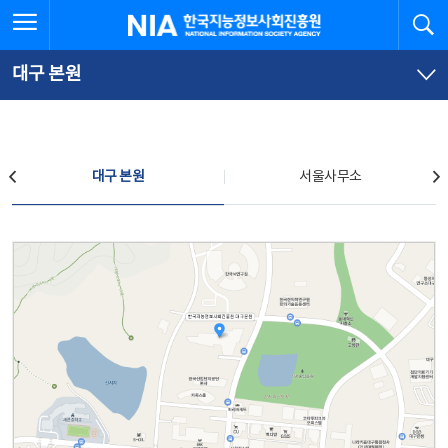
본
전
전체메뉴 열기
검
한국지능정보사회진흥원
문
체
바
메
로
뉴
가
바
대구 본원
기
로
가
기
찾아오시는 길
대구 본원
서울사무소
대구 본원