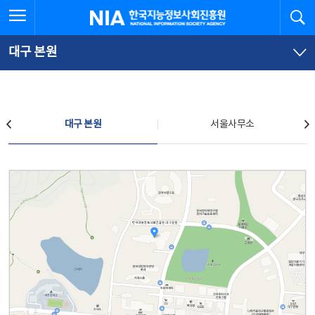
본
전
전체메뉴 열기
검
한국지능정보사회진흥원
문
체
바
메
로
뉴
가
바
대구 본원
기
로
가
기
찾아오시는 길
대구 본원
서울사무소
대구 본원