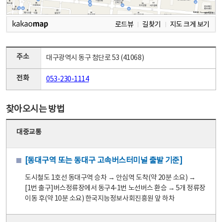
로드뷰
길찾기
지도 크게 보기
주소
대구광역시 동구 첨단로 53 (41068)
전화
053-230-1114
찾아오시는 방법
대중교통
[동대구역 또는 동대구 고속버스터미널 출발 기준]
도시철도 1호선 동대구역 승차 → 안심역 도착(약 20분 소요) →
[1번 출구]버스정류장에서 동구4-1번 노선버스 환승 → 5개 정류장
이동 후(약 10분 소요) 한국지능정보사회진흥원 앞 하차