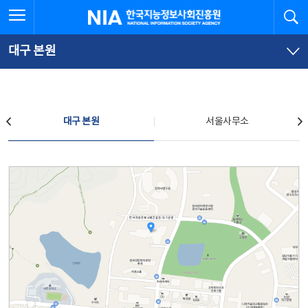
본
전
전체메뉴 열기
검
한국지능정보사회진흥원
문
체
바
메
로
뉴
가
바
대구 본원
기
로
가
기
찾아오시는 길
대구 본원
서울사무소
대구 본원