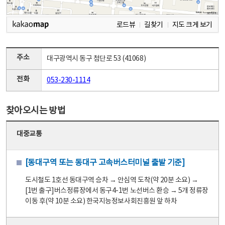
로드뷰
길찾기
지도 크게 보기
주소
대구광역시 동구 첨단로 53 (41068)
전화
053-230-1114
찾아오시는 방법
대중교통
[동대구역 또는 동대구 고속버스터미널 출발 기준]
도시철도 1호선 동대구역 승차 → 안심역 도착(약 20분 소요) →
[1번 출구]버스정류장에서 동구4-1번 노선버스 환승 → 5개 정류장
이동 후(약 10분 소요) 한국지능정보사회진흥원 앞 하차