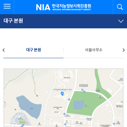
본
전
전체메뉴 열기
검
한국지능정보사회진흥원
문
체
바
메
로
뉴
가
바
대구 본원
기
로
가
기
찾아오시는 길
대구 본원
서울사무소
대구 본원