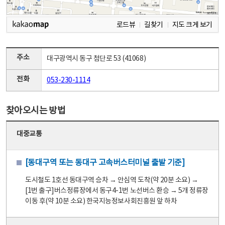
로드뷰
길찾기
지도 크게 보기
주소
대구광역시 동구 첨단로 53 (41068)
전화
053-230-1114
찾아오시는 방법
대중교통
[동대구역 또는 동대구 고속버스터미널 출발 기준]
도시철도 1호선 동대구역 승차 → 안심역 도착(약 20분 소요) →
[1번 출구]버스정류장에서 동구4-1번 노선버스 환승 → 5개 정류장
이동 후(약 10분 소요) 한국지능정보사회진흥원 앞 하차