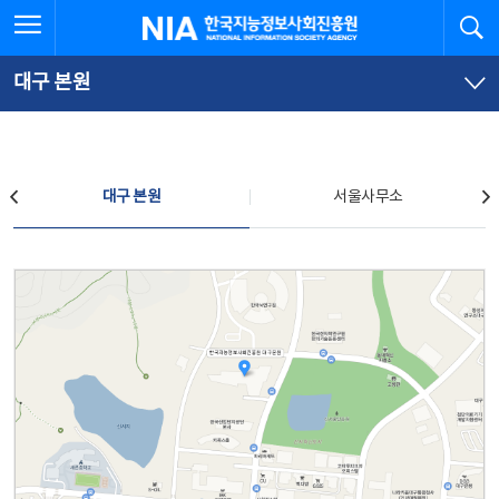
본
전
전체메뉴 열기
검
한국지능정보사회진흥원
문
체
바
메
로
뉴
가
바
대구 본원
기
로
가
기
찾아오시는 길
대구 본원
서울사무소
대구 본원