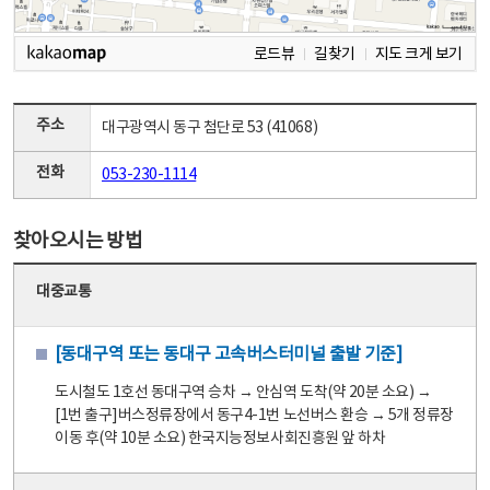
로드뷰
길찾기
지도 크게 보기
주소
대구광역시 동구 첨단로 53 (41068)
전화
053-230-1114
찾아오시는 방법
대중교통
[동대구역 또는 동대구 고속버스터미널 출발 기준]
도시철도 1호선 동대구역 승차 → 안심역 도착(약 20분 소요) →
[1번 출구]버스정류장에서 동구4-1번 노선버스 환승 → 5개 정류장
이동 후(약 10분 소요) 한국지능정보사회진흥원 앞 하차