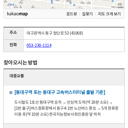
로드뷰
길찾기
지도 크게 보기
주소
대구광역시 동구 첨단로 53 (41068)
전화
053-230-1114
찾아오시는 방법
대중교통
[동대구역 또는 동대구 고속버스터미널 출발 기준]
도시철도 1호선 동대구역 승차 → 안심역 도착(약 20분 소요) →
[1번 출구]버스정류장에서 동구4-1번 노선버스 환승 → 5개 정류장
이동 후(약 10분 소요) 한국지능정보사회진흥원 앞 하차