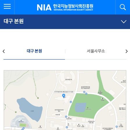
본
전
전체메뉴 열기
검
한국지능정보사회진흥원
문
체
바
메
로
뉴
가
바
대구 본원
기
로
가
기
찾아오시는 길
대구 본원
서울사무소
대구 본원