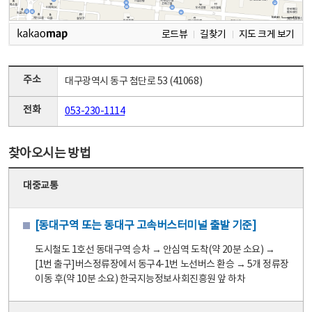
로드뷰
길찾기
지도 크게 보기
주소
대구광역시 동구 첨단로 53 (41068)
전화
053-230-1114
찾아오시는 방법
대중교통
[동대구역 또는 동대구 고속버스터미널 출발 기준]
도시철도 1호선 동대구역 승차 → 안심역 도착(약 20분 소요) →
[1번 출구]버스정류장에서 동구4-1번 노선버스 환승 → 5개 정류장
이동 후(약 10분 소요) 한국지능정보사회진흥원 앞 하차