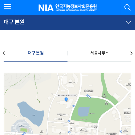
본
전
전체메뉴 열기
검
한국지능정보사회진흥원
문
체
바
메
로
뉴
가
바
대구 본원
기
로
가
기
찾아오시는 길
대구 본원
서울사무소
대구 본원