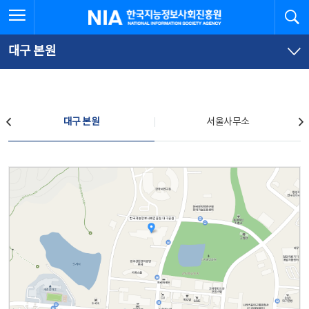
본
전
전체메뉴 열기
검
한국지능정보사회진흥원
문
체
바
메
로
뉴
가
바
대구 본원
기
로
가
기
찾아오시는 길
대구 본원
서울사무소
대구 본원