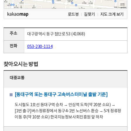
로드뷰
길찾기
지도 크게 보기
주소
대구광역시 동구 첨단로 53 (41068)
전화
053-230-1114
찾아오시는 방법
대중교통
[동대구역 또는 동대구 고속버스터미널 출발 기준]
도시철도 1호선 동대구역 승차 → 안심역 도착(약 20분 소요) →
[1번 출구]버스정류장에서 동구4-1번 노선버스 환승 → 5개 정류장
이동 후(약 10분 소요) 한국지능정보사회진흥원 앞 하차