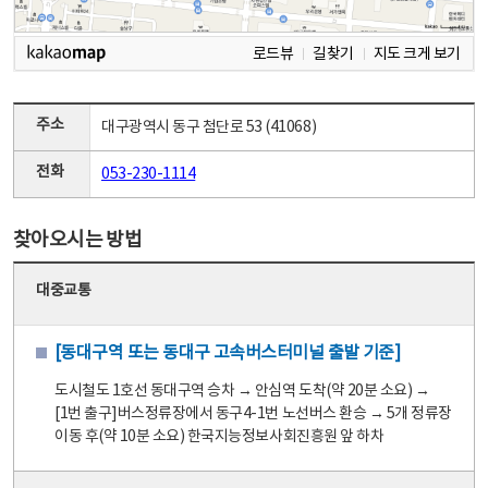
로드뷰
길찾기
지도 크게 보기
주소
대구광역시 동구 첨단로 53 (41068)
전화
053-230-1114
찾아오시는 방법
대중교통
[동대구역 또는 동대구 고속버스터미널 출발 기준]
도시철도 1호선 동대구역 승차 → 안심역 도착(약 20분 소요) →
[1번 출구]버스정류장에서 동구4-1번 노선버스 환승 → 5개 정류장
이동 후(약 10분 소요) 한국지능정보사회진흥원 앞 하차