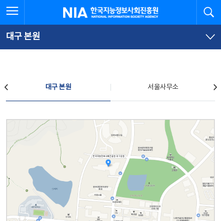
본
전
전체메뉴 열기
검
한국지능정보사회진흥원
문
체
바
메
로
뉴
가
바
대구 본원
기
로
가
기
찾아오시는 길
대구 본원
서울사무소
대구 본원