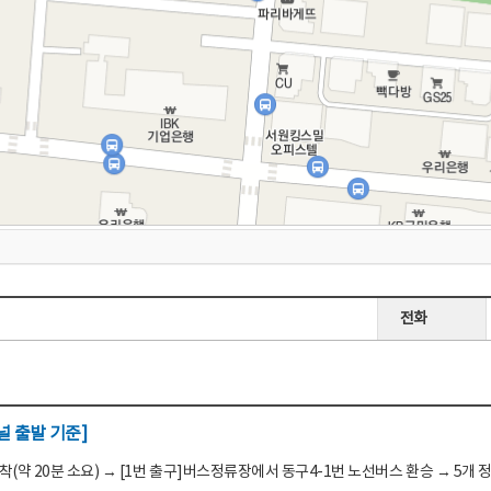
전화
 출발 기준]
(약 20분 소요) → [1번 출구]버스정류장에서 동구4-1번 노선버스 환승 → 5개