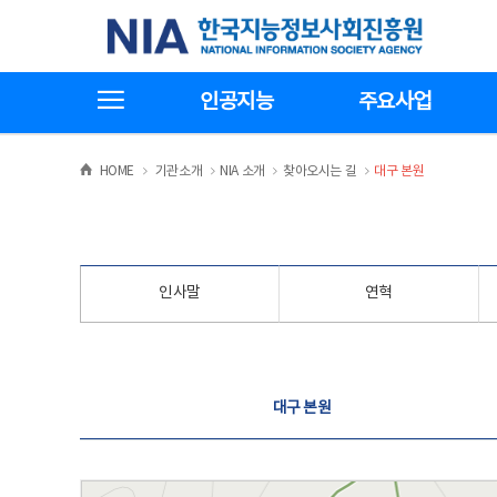
본
전
한국지능정보사회진흥원
문
체
바
메
로
뉴
가
바
전체메뉴보기
기
로
인공지능
주요사업
가
기
>
>
>
>
HOME
기관소개
NIA 소개
찾아오시는 길
대구 본원
인사말
연혁
찾아오시는 길
대구 본원
대구 본원