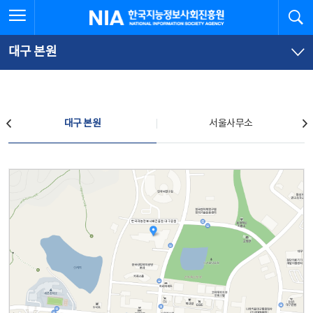
본
전
전체메뉴 열기
검
한국지능정보사회진흥원
문
체
바
메
로
뉴
가
바
대구 본원
기
로
가
기
찾아오시는 길
대구 본원
서울사무소
대구 본원