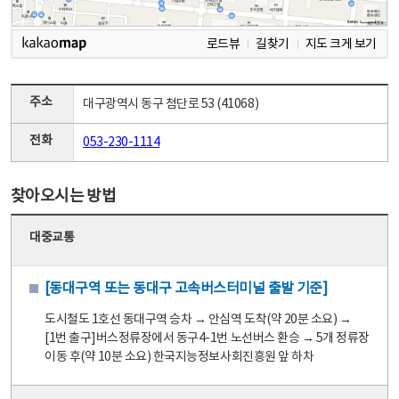
로드뷰
길찾기
지도 크게 보기
주소
대구광역시 동구 첨단로 53 (41068)
전화
053-230-1114
찾아오시는 방법
대중교통
[동대구역 또는 동대구 고속버스터미널 출발 기준]
도시철도 1호선 동대구역 승차 → 안심역 도착(약 20분 소요) →
[1번 출구]버스정류장에서 동구4-1번 노선버스 환승 → 5개 정류장
이동 후(약 10분 소요) 한국지능정보사회진흥원 앞 하차