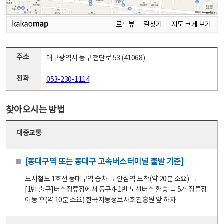
로드뷰
길찾기
지도 크게 보기
주소
대구광역시 동구 첨단로 53 (41068)
전화
053-230-1114
찾아오시는 방법
대중교통
[동대구역 또는 동대구 고속버스터미널 출발 기준]
도시철도 1호선 동대구역 승차 → 안심역 도착(약 20분 소요) →
[1번 출구]버스정류장에서 동구4-1번 노선버스 환승 → 5개 정류장
이동 후(약 10분 소요) 한국지능정보사회진흥원 앞 하차