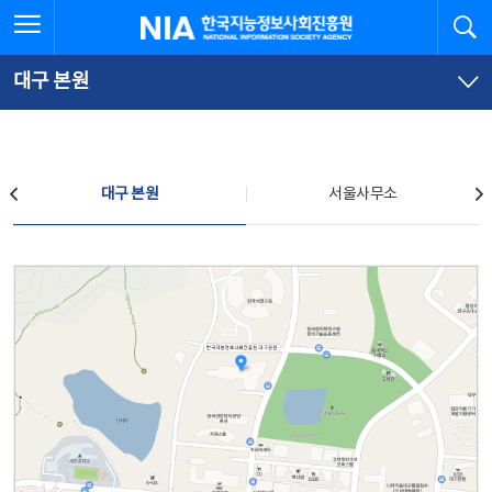
본
전
전체메뉴 열기
검
한국지능정보사회진흥원
문
체
바
메
로
뉴
가
바
대구 본원
기
로
가
기
찾아오시는 길
대구 본원
서울사무소
대구 본원